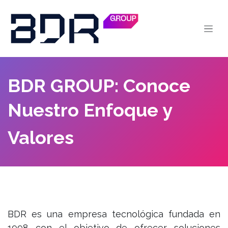
Ir al contenido
BDR GROUP: Conoce
Nuestro Enfoque y
Valores
BDR es una empresa tecnológica fundada en
1998 con el objetivo de ofrecer soluciones