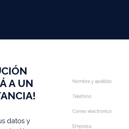
UCIÓN
Á A UN
TANCIA!
us datos y