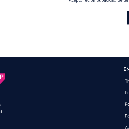
Acepto recibir publicidad de ter
E
Tr
Po
Po
as
ad
Po
Av