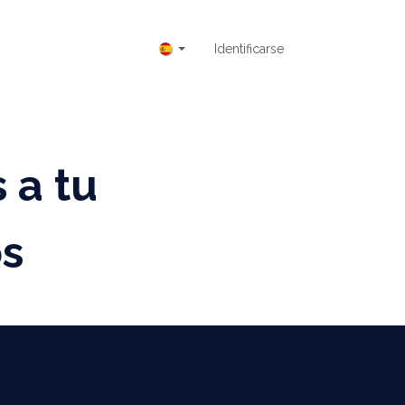
G
CONTACTO
Cursos
Identificarse
QS ODOO
Trabajos
 a tu
os