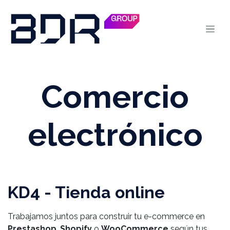
Se rendre au contenu
Comercio
electrónico
KD4 - Tienda online
Trabajamos juntos para construir tu e-commerce en
Prestashop
,
Shopify
o
WooCommerce
según tus