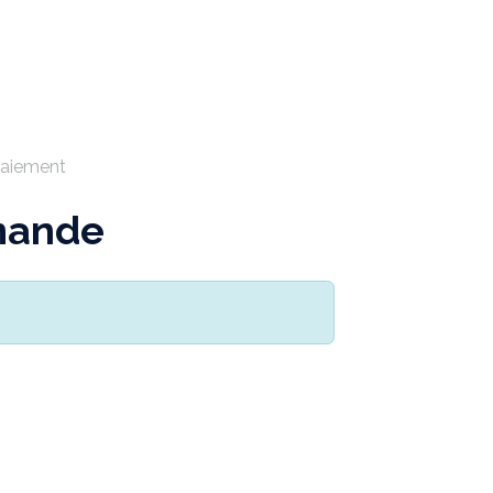
TWARE
SERVICES
SOLUCIONES
BLOG
aiement
mande