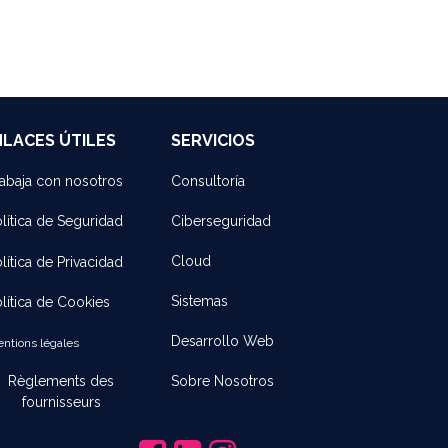
NLACES ÚTILES
SERVICIOS
Consultoría
abaja con noso​tros
Ciberseguridad
lítica de Seguridad
Cloud
lítica de Privacidad
Sistemas
lítica de Cookies
Desarrollo Web
ntions légales
Sobre Nosotros
Règlements des
fournisseurs