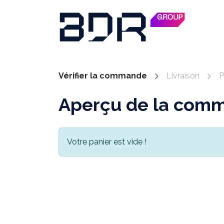
Se rendre au contenu
SOF
Vérifier la commande
Livraison
P
Aperçu de la com
Votre panier est vide !