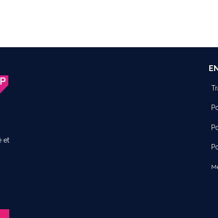
E
Tr
Po
Po
 et
Po
Me