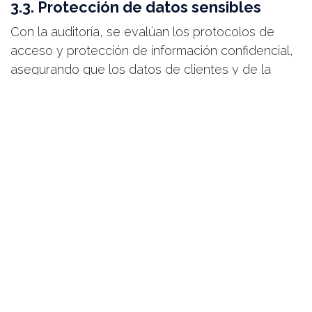
3.3. Protección de datos sensibles
Con la auditoría, se evalúan los protocolos de
acceso y protección de información confidencial,
asegurando que los datos de clientes y de la
empresa estén bien resguardados.
3.4. Mejora de la eficiencia
Detectar y solucionar problemas técnicos optimiza
el rendimiento de los sistemas, lo que mejora la
productividad y reduce los tiempos de inactividad.
3.5. Construcción de confianza
Clientes, socios y stakeholders valoran a las
empresas que demuestran compromiso con la
seguridad. Una auditoría fortalece tu reputación en
el mercado.